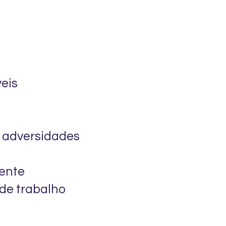
eis
e adversidades
gente
 de trabalho