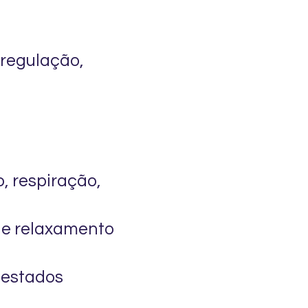
rregulação,
, respiração,
de relaxamento
 estados