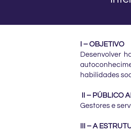
I – OBJETIVO
Desenvolver ha
autoconheci
habilidades soc
II – PÚBLICO 
Gestores e serv
III – A ESTR