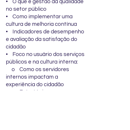
• O que é gestão da qualidade
no setor público
• Como implementar uma
cultura de melhoria contínua
• Indicadores de desempenho
e avaliação da satisfação do
cidadão
• Foco no usuário dos serviços
públicos e na cultura interna:
o Como os servidores
internos impactam a
experiência do cidadão
o Estratégias para
desenvolver um atendimento
mais eficiente e humanizado
o Modelos de escuta ativa e
coleta de feedback interno e
externo