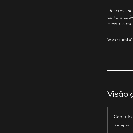
Descreva se
curto e cat
pessoas mai
Você também
Visão 
Capítulo
.
3 etapas