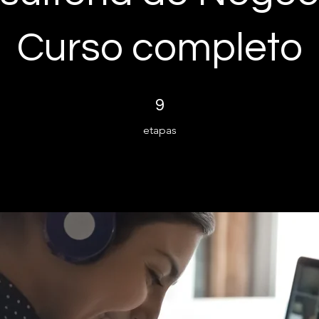
Curso completo
9 etapas
9
etapas