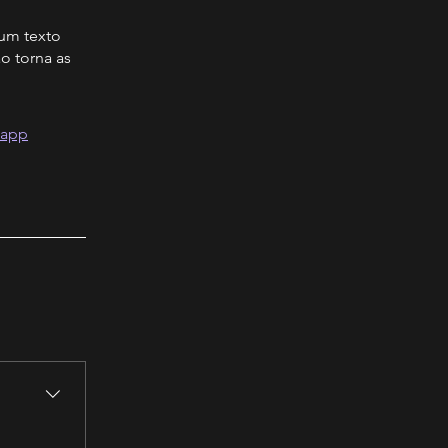
 um texto
o torna as
 app