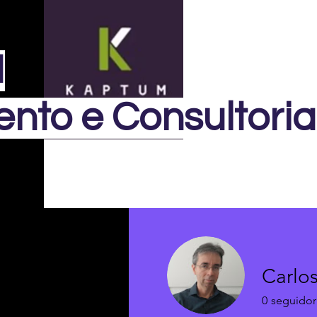
M
nto e Consultoria
Carlo
0
seguidor