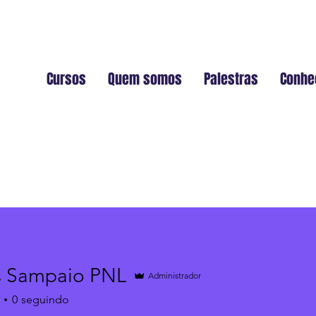
Cursos
Quem somos
Palestras
Conhe
s Sampaio PNL
Administrador
0
seguindo