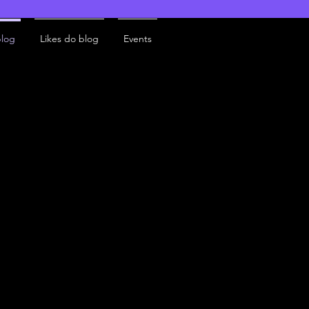
blog
Likes do blog
Events