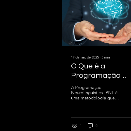
17 de jan. de 2025
∙
3
min
O Que é a
Programação
Neurolinguística
A Programação
Neurolinguística -PNL é
Como Ela se
uma metodologia que
Relaciona com a
estuda como padrões de
pensamento, linguagem
Liderança?
e comportamento
impactam os...
1
0