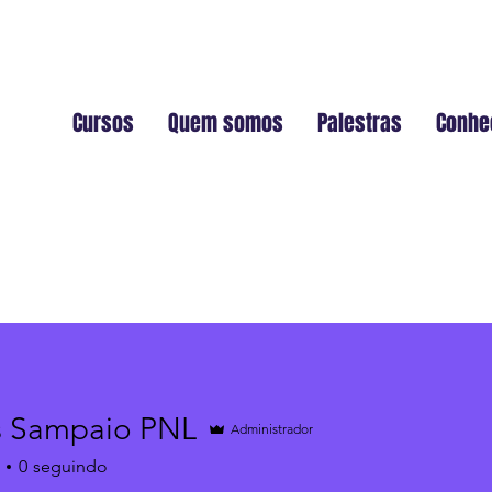
Cursos
Quem somos
Palestras
Conhe
s Sampaio PNL
Administrador
0
seguindo