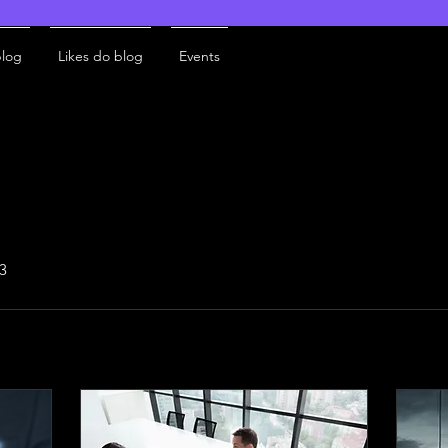
blog
Likes do blog
Events
23