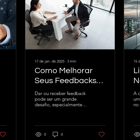
17 de jan. de 2025
∙
3
min
15 
Como Melhorar
L
Seus Feedbacks
N
 e
em Relações
Dar ou receber feedback
A c
pode ser um grande
um 
Profissionais e
desafio, especialmente
no
Pessoais
quando temos uma
fu
convivência próxima com
cér
a pessoa envolvida.
qu
Muitas...
co
0
0