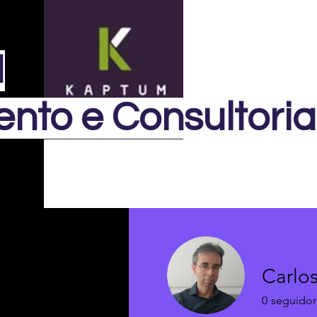
M
nto e Consultoria
Carlo
0
seguidor