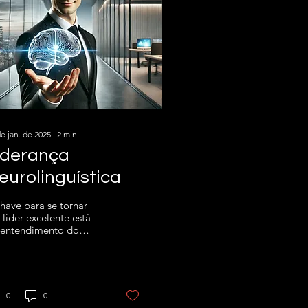
de jan. de 2025
∙
2
min
iderança
eurolinguística
have para se tornar
líder excelente está
 entendimento do
ncionamento do
ebro – tanto o seu
anto o das pessoas
m quem...
0
0